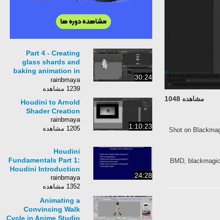
Part 4 - Creating
glass shards and
baking animation in
30:24
Houdini FX
rainbmaya
1239 مشاهده
مشاهده 1048
Houdini to Arnold
Shader Creation
rainbmaya
1:10:23
1205 مشاهده
Shot on Blackmagi
Houdini
Fundamentals Part 1:
BMD, blackmagic, 
Houdini Introduction
24:28
rainbmaya
1352 مشاهده
Animating a
Convincing Walk
Cycle in Anime Studio