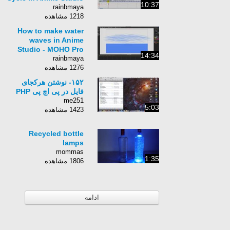
10:37
rainbmaya
1218 مشاهده
How to make water
waves in Anime
Studio - MOHO Pro
14:34
rainbmaya
1276 مشاهده
۱۵۲- نوشتن هرکجای
فایل در پی اچ پی PHP
me251
5:03
1423 مشاهده
Recycled bottle
lamps
mommas
1:35
1806 مشاهده
ادامه