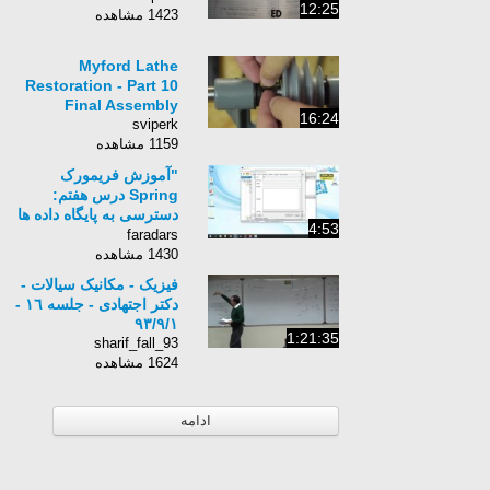
12:25
1423 مشاهده
Myford Lathe
Restoration - Part 10
Final Assembly
16:24
sviperk
1159 مشاهده
"آموزش فریمورک
Spring درس هفتم:
دسترسی به پایگاه داده ها
4:53
در Spring (ت)"
faradars
1430 مشاهده
فیزیک - مکانیک سیالات -
دکتر اجتهادی - جلسه ١٦ -
٩٣/٩/١
1:21:35
sharif_fall_93
1624 مشاهده
ادامه