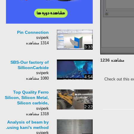
Pin Connection
sviperk
1314 مشاهده
3:33
مشاهده 1236
SBS-Our factory of
SilliconCarbide
sviperk
4:54
1080 مشاهده
Check out this ex
Top Quality Ferro
Silicon, Silicon Metal,
Silicon carbide,
2:22
reliable supplier
sviperk
Factory Video
1318 مشاهده
Analysis of beam by
using kani's method.
sviperk