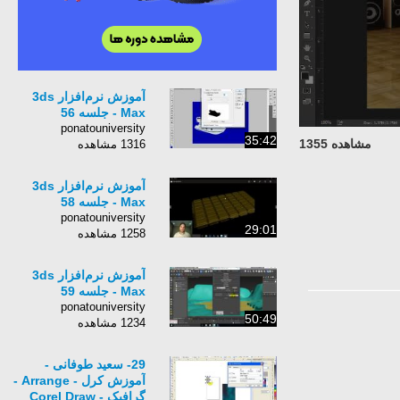
آموزش نرم‌افزار 3ds
Max - جلسه 56
ponatouniversity
35:42
مشاهده 1355
1316 مشاهده
آموزش نرم‌افزار 3ds
Max - جلسه 58
ponatouniversity
29:01
1258 مشاهده
آموزش نرم‌افزار 3ds
Max - جلسه 59
ponatouniversity
50:49
1234 مشاهده
29- سعید طوفانی -
آموزش کرل - Arrange -
گرافیک - Corel Draw