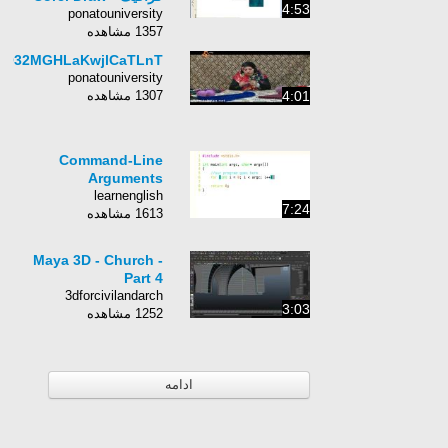
4:53
ponatouniversity
1357 مشاهده
nQ32MGHLaKwjlCaTLnT
ponatouniversity
1307 مشاهده
4:01
Command-Line
Arguments
learnenglish
7:24
1613 مشاهده
Maya 3D - Church -
Part 4
3dforcivilandarch
3:03
1252 مشاهده
ادامه