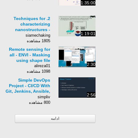
1:35:00
2. Techniques for
characterizing
nanostructures -
1:19:01
ME599
siamechaking
1805 مشاهده
Remote sensing for
all - ENVI - Masking
using shape file
2:30
alireza01
1098 مشاهده
Simple DevOps
Project - CI/CD With
Git, Jenkins, Ansible,
2:56
Docker And
simpliv
Kubernetes
800 مشاهده
ادامه