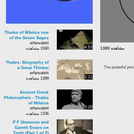
Thales of Miletus one
of the Seven Sages
erfanvalehi
4:53
مشاهده 1380
1590 مشاهده
Thales: Biography of
The powerful pro
a Great Thinker
erfanvalehi
2:21
1399 مشاهده
Ancient Greek
Philosophers - Thales
of Miletus
3:20
erfanvalehi
1336 مشاهده
P F Strawson and
Gareth Evans on
Truth (Part 1 of 2)