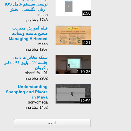
نویسی سیستم عامل IOS
- زبان انگلیسی - بخش
2:50
46
imaan
1748 مشاهده
فیلم آموزش مدیریت
صحیح هاست وبسایت
Managing A Hosted
2:21
Web Site-زبان انگلیسی
imaan
-بخش 29
1957 مشاهده
شبکه مخابرات داده،
جلسه ۱۲ - پاییز ۹۱ - دکتر
پاکروان
1:10:35
sharif_fall_91
2932 مشاهده
Understanding
Snapping and Pivots
in Maya
12:56
sonyomega
1452 مشاهده
ادامه