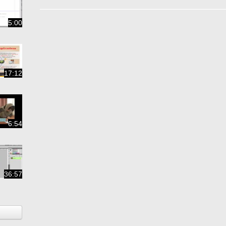
5:00
17:12
6:54
36:57