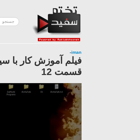
-
iman
قسمت 12