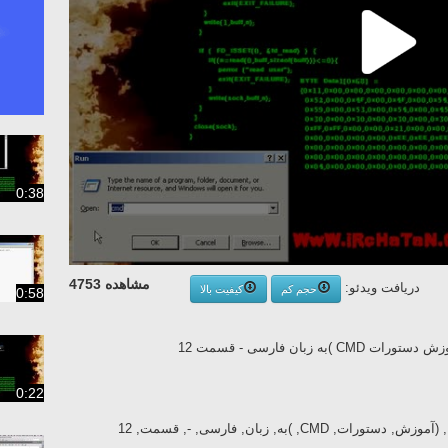
0:38
مشاهده 4753
دریافت ویدئو:
حجم کم
کیفیت بالا
0:58
0:22