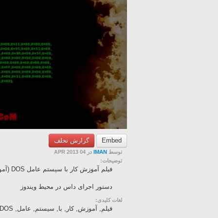
Embed
گزارش تخلف
توسط
IMAN
در 04 APR 2013
توضیحات:
فیلم آموزش کار با سیستم عامل DOS (آموزش دستورات CMD )به زبان فارسی - قسمت 12
دستور اجرای داس در محیط ویندوز
لغات کلیدی:
فیلم, آموزش, کار, با, سیستم, عامل, DOS, (آموزش, دستورات, CMD, )به, زبان, فارسی, -, قسمت, 12