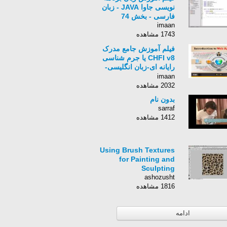
نویسی جاوا JAVA - زبان
فارسی - بخش 74
imaan
1743 مشاهده
فیلم آموزش جامع مدرک
CHFI v8 یا جرم شناسی
رایانه ای-زبان انگلیسی-
بخش 18
imaan
2032 مشاهده
بدون نام
sarraf
1412 مشاهده
Using Brush Textures
for Painting and
Sculpting
ashozusht
1816 مشاهده
ادامه