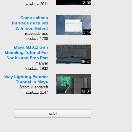
8:02
2011 مشاهده
Como echar a
intrusos de tu red
Wifi! con Netcut
3:44
masoudcruss
1738 مشاهده
Maya M1911 Gun
Modeling Tutorial For
Noobs and Pros Part
35:41
1
mahyar
1932 مشاهده
Vray Lighting Exterior
Tutorial in Maya
3dforcivilandarch
41:37
1147 مشاهده
ادامه