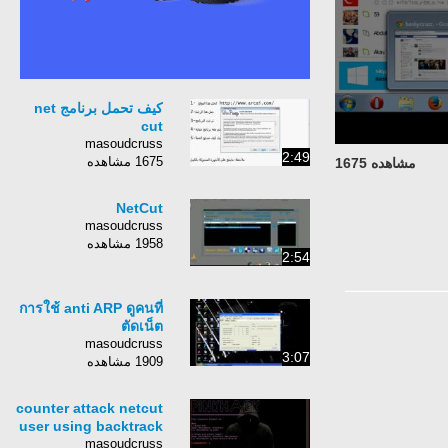
كيف تحمل برنامج net
cut
masoudcruss
2:49
1675 مشاهده
مشاهده 1675
NetCut
masoudcruss
1958 مشاهده
2:54
การใช้ anti ARP ดูคนที่
ตัดเน็ต
masoudcruss
3:07
1909 مشاهده
counter attack netcut
user using backtrack
masoudcruss