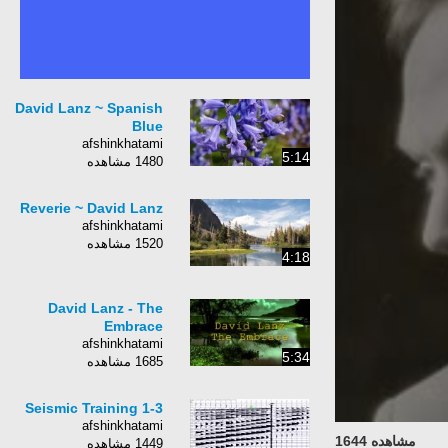
David Lanz ~ Spanish
Blue
afshinkhatami
5:14
1480 مشاهده
Reverie ~ David Lanz
afshinkhatami
1520 مشاهده
4:18
David Lanz - The
Embrace
afshinkhatami
5:34
1685 مشاهده
Seismic Training 1-3
afshinkhatami
مشاهده 1644
1449 مشاهده