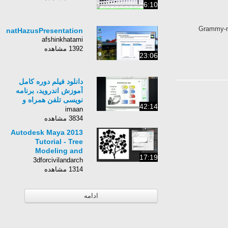
6:10
Grammy-no
ternatHazusPresentation
afshinkhatami
1392 مشاهده
23:06
دانلود فیلم دوره کامل
آموزش اندروید، برنامه
نویسی تلفن همراه و
42:14
تبلت- شرکت Android
imaan
Bootcamp 2012 - بخش
3834 مشاهده
2
Autodesk Maya 2013
Tutorial - Tree
Modeling and
17:19
Texturing Part 3 Final
3dforcivilandarch
1314 مشاهده
ادامه