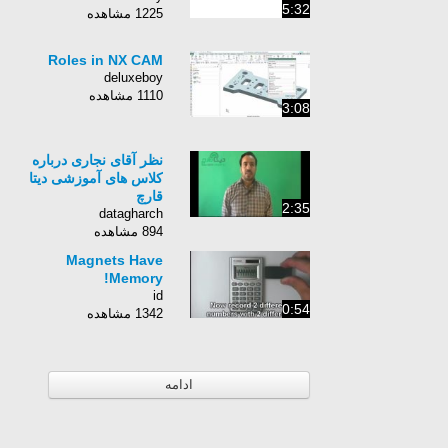
5:32
1225 مشاهده
Roles in NX CAM
deluxeboy
1110 مشاهده
3:08
نظر آقای نجاری درباره
کلاس های آموزشی دیتا
قارچ
2:35
datagharch
894 مشاهده
Magnets Have
Memory!
id
0:54
1342 مشاهده
ادامه