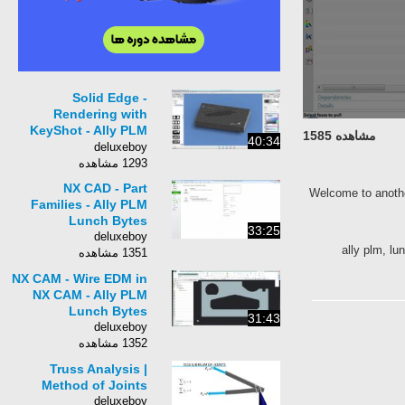
Solid Edge -
Rendering with
KeyShot - Ally PLM
مشاهده 1585
40:34
Lunch Bytes
deluxeboy
1293 مشاهده
NX CAD - Part
Welcome to another
Families - Ally PLM
Lunch Bytes
33:25
deluxeboy
ally plm, l
1351 مشاهده
NX CAM - Wire EDM in
NX CAM - Ally PLM
Lunch Bytes
31:43
deluxeboy
1352 مشاهده
Truss Analysis |
Method of Joints
deluxeboy