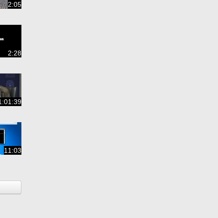
2:05
2:28
1:01:39
11:03