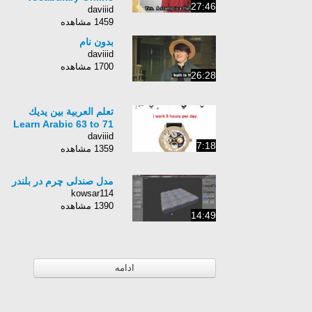
27:46
daviiid
1459 مشاهده
بدون نام
daviiid
1700 مشاهده
26:28
تعلم العربية بين يديك
Learn Arabic 63 to 71
daviiid
7:18
1359 مشاهده
مدل صندلی چرم در بلندر
kowsar114
1390 مشاهده
14:49
ادامه