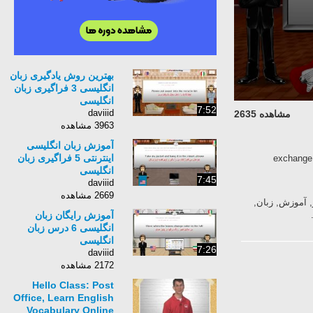
بهترین روش یادگیری زبان
انگلیسی 3 فراگیری زبان
انگلیسی
7:52
daviiid
مشاهده 2635
3963 مشاهده
آموزش زبان انگلیسی
اینترنتی 5 فراگیری زبان
آموزش زبان انگلیسی و پارسی به صورت آنلاین exchange
انگلیسی
7:45
daviiid
2669 مشاهده
بان, انگلیسی, سفیر, آموزش, زبان,
آموزش رایگان زبان
انگلیسی 6 درس زبان
انگلیسی
7:26
daviiid
2172 مشاهده
Hello Class: Post
Office, Learn English
Vocabulary Online