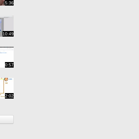
5:36
10:49
0:57
2:02