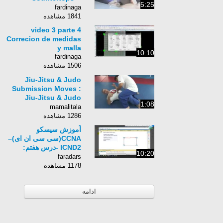
5:25
ConcreteNetwork.com
fardinaga
1841 مشاهده
video 3 parte 4
Correcion de medidas
y malla
10:10
fardinaga
1506 مشاهده
Jiu-Jitsu & Judo
Submission Moves :
Jiu-Jitsu & Judo
1:08
Submission Moves:
mamalitala
Knee Locks
1286 مشاهده
آموزش سیسکو
CCNA(سی سی ان ای)–
ICND2 -درس هفتم:
10:20
آشنایی با پروتکل
faradars
مسیریابی OSPF همراه با
1178 مشاهده
سناریو(الف)
ادامه