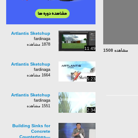
Artlantis Sketchup
fardinaga
1878 مشاهده
11:49
مشاهده 1508
Artlantis Sketchup
fardinaga
1664 مشاهده
5:23
Artlantis Sketchup
fardinaga
1551 مشاهده
2:34
Building Sinks for
Concrete
Countertops—