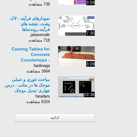
3:59
738 مشاهده
نمودارهای فرآیند - لاک
پشت، نقشه های
فرآیند،روندنماها
7:35
jahanmodir
718 مشاهده
Casting Tables for
Concrete
Countertops -
3:09
w.ConcreteNetwork.com
fardinaga
1664 مشاهده
مباحث تئوری و عملی
موجک ها در متلب - درس
چهارم: تبدیل موجک
19:36
تصاویر دیجیتال و سیگنال
faradars
های دو بعدی
6324 مشاهده
ادامه