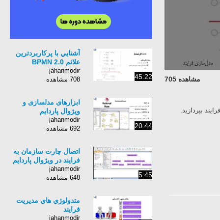
آشنايي با پرکاربردترين
علائم BPMN 2.0
jahanmodir
45:22
مشاهده 705
708 مشاهده
ابزارهای مدلسازی و
ه مدلسازي فرايند بپردازيد.
ويژوال پاردايم
jahanmodir
20:44
692 مشاهده
اتصال چارت سازمان به
فرايند در ويژوال پاردايم
jahanmodir
5:45
648 مشاهده
متدولوژي هاي مديريت
فرايند
jahanmodir