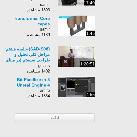
17:40
&quot;SUIT&quot;
samir
1593 مشاهده
Transformer Core
types
samir
1:45
1189 مشاهده
(SAD-S08)-جلسه هشتم:
مراحل کلی تحلیل و
طراحی سیستم (بر مبنای
1:20:51
RUP)
gclass
1402 مشاهده
8 Bit Pixellize in
Unreal Engine 4
amirb
4:55
1534 مشاهده
ادامه