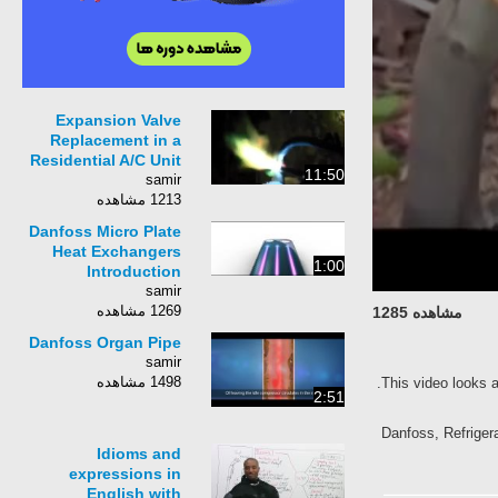
Expansion Valve
Replacement in a
Residential A/C Unit
11:50
samir
1213 مشاهده
Danfoss Micro Plate
Heat Exchangers
1:00
Introduction
samir
1269 مشاهده
مشاهده 1285
Danfoss Organ Pipe
samir
1498 مشاهده
This video looks a
2:51
Danfoss, Refrigera
Idioms and
expressions in
English with