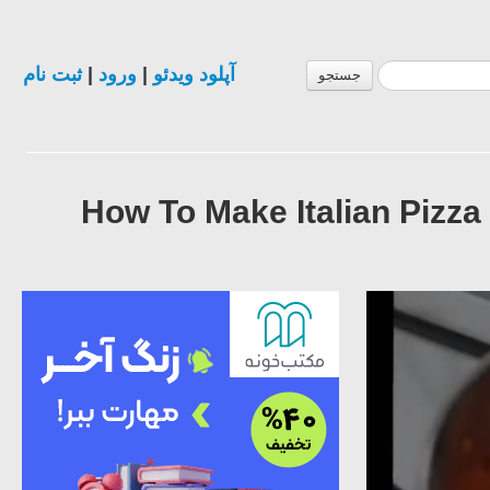
ثبت نام
|
ورود
|
آپلود ویدئو
جستجو
آموزش درست کردن سُس پیتزای ایتالیایی - How To Make Italian Piz