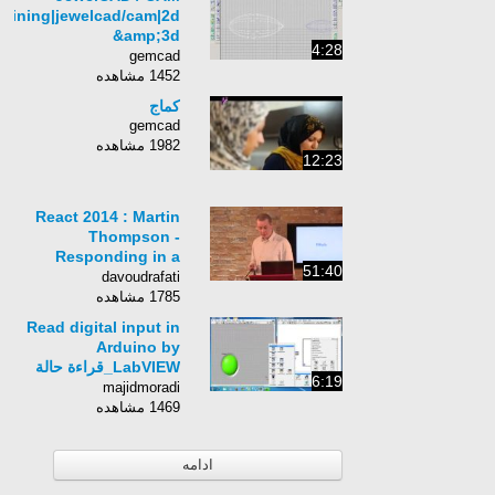
g|training|jewelcad/cam|2d
&amp;3d
4:28
jewellery|tutorials|jewelry
gemcad
designing
1452 مشاهده
کماج
gemcad
1982 مشاهده
12:23
React 2014 : Martin
Thompson -
Responding in a
51:40
Timely Manner
davoudrafati
1785 مشاهده
Read digital input in
Arduino by
LabVIEW_قراءة حالة
6:19
مدخل من بوردة الاردوينو
majidmoradi
على اللاب فيو
1469 مشاهده
ادامه