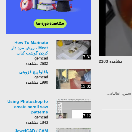
How To Marinate
Meat - روش مزه دار
کردن گوشت کباب
7:32
gemcad
مشاهده 2103
2602 مشاهده
باقلوا پیچ قزوینی
gemcad
1990 مشاهده
13:02
Sauces, (Type, Of, Dish), Italian, Food, (Cuisine), italian, sauce, italian, pizz
Using Photoshop to
create scroll saw
patterns
7:13
gemcad
1843 مشاهده
JewelCAD / CAM