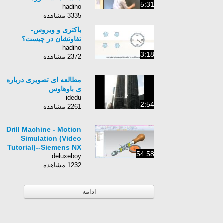
5:31
hadiho
3335 مشاهده
باکتری و ویروس-
تفاوتشان در چیست؟
hadiho
3:18
2372 مشاهده
مطالعه ای تصویری درباره
ی باوهاوس
idedu
2:54
2261 مشاهده
Drill Machine - Motion
Simulation (Video
Tutorial)--Siemens NX
54:58
deluxeboy
1232 مشاهده
ادامه