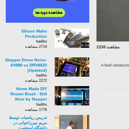
Silicon Wafer
Production
hadiho
4:04
2714 مشاهده
مشاهده 2258
Stepper Driver Noise:
A4988 vs DRV8825
A brief introduc
(Updated)
3:32
hadiho
2272 مشاهده
Home Made DIY
Router Brazil - Still
Alive by Stepper
2:52
Motors Sound
hadiho
1776 مشاهده
تدریس ریاضیات توسط
مریم میرزاخوانی در
دانشگاه استنفورد