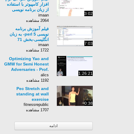
افزار کامپیوتر با استفاده
از زبان برنامه نویسی
3:02
Python برای کامپیوتر-
imaan
زبان انگلیسی - بخش 192
2064 مشاهده
فیلم آموزش برنامه
نویسی perl 5- به زبان
انگلیسی-بخش 71
7:03
imaan
1722 مشاهده
Optimizing Yao and
GMW for Semi Honest
Adversaries - Prof.
1:26:21
Yehuda Lindell
alics
1192 مشاهده
Pec Stretch and
standing at wall
exercise
0:38
fitnessrepublic
1707 مشاهده
ادامه