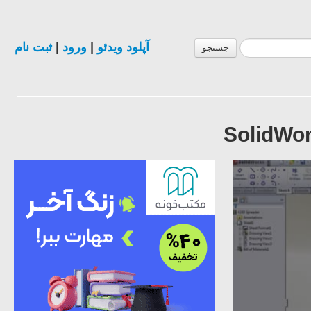
ثبت نام
|
ورود
|
آپلود ویدئو
جستجو
SolidWor