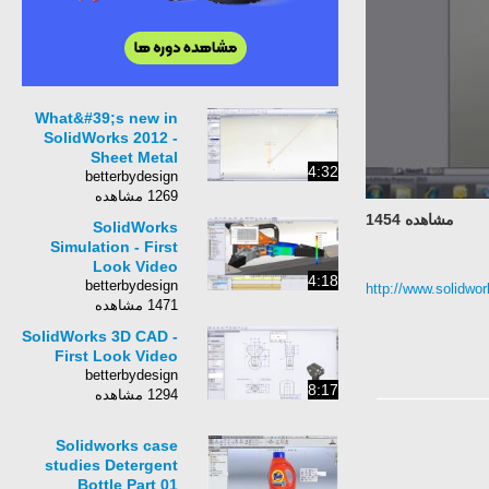
What&#39;s new in
SolidWorks 2012 -
Sheet Metal
4:32
betterbydesign
1269 مشاهده
مشاهده 1454
SolidWorks
Simulation - First
Look Video
4:18
betterbydesign
http://www.solidw
1471 مشاهده
SolidWorks 3D CAD -
First Look Video
betterbydesign
8:17
1294 مشاهده
Solidworks case
studies Detergent
Bottle Part 01