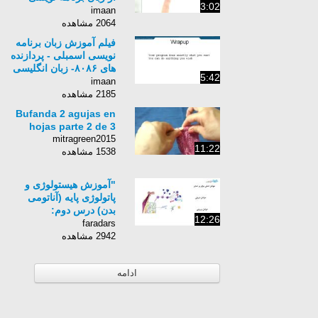
3:02
Python برای کامپیوتر-
imaan
زبان انگلیسی - بخش 192
2064 مشاهده
فیلم آموزش زبان برنامه
نویسی اسمبلی - پردازنده
های ۸۰۸۶- زبان انگلیسی
5:42
-بخش 12
imaan
2185 مشاهده
Bufanda 2 agujas en
hojas parte 2 de 3
mitragreen2015
11:22
1538 مشاهده
"آموزش هیستولوژی و
پاتولوژی پایه (آناتومی
بدن) درس دوم:
12:26
سیتوپلاسم "
faradars
2942 مشاهده
ادامه