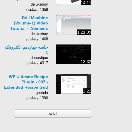
14:11
Holder
deluxeboy
1359 مشاهده
Drill Machine
(Volume-1) Video
Tutorial -- Siemens
1:21:09
NX
deluxeboy
1468 مشاهده
جلسه چهاردهم الکترونیک
1
daneshjoo
13:32
4317 مشاهده
WP Ultimate Recipe
Plugin - 007 -
Extended Recipe Grid
2:22
Shortcode
gnetchi
1390 مشاهده
ادامه