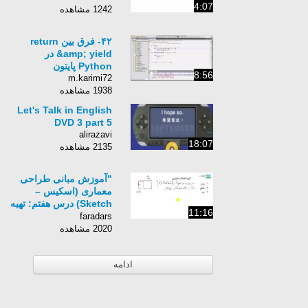
4:07
1242 مشاهده
۴۲- فرق بین return
&amp; yield در
Python پایتون
8:56
m.karimi72
1938 مشاهده
Let's Talk in English
DVD 3 part 5
alirazavi
18:07
2135 مشاهده
"آموزش مبانی طراحی
معماری (اسکیس –
Sketch) درس هفتم: تهیه
11:16
اسناد معماری - بخش
faradars
دوم: طراحی پلان"
2020 مشاهده
ادامه