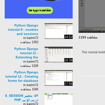
Python Django
tutorial 8 - cookies
and sessions
14:52
مشاهده 1193
m.karimi72
1353 مشاهده
Python Django
This tutorial bui
tutorial 11 -
Extending the
18:38
registration form
m.karimi72
1328 مشاهده
Python Django
tutorial 12 - Creating
forms for database
17:56
models
m.karimi72
1166 مشاهده
۵۴- متغییر SESSION_$
در پی اچ پی PHP
m.karimi72