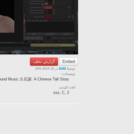
گزارش تخلف
Embed
در 18 JAN 2014
SAM
توسط
توضیحات:
kground Music 久石譲: A Chinese Tall Story
لغات کلیدی:
sss, C, 2