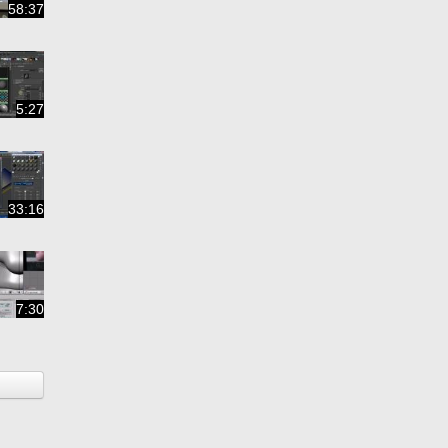
58:37
5:27
33:16
7:30