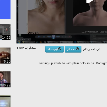
14:22
مشاهده 1782
دریافت ویدئو:
حجم کم
کیفیت بالا
6:20
setting up attribute with plain colours ps. Bac
6:29