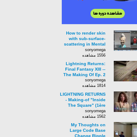
How to render skin
with sub-surface-
scattering in Mental
Ray and M
sonyomega
1556 مشاهده
Lightning Returns:
Final Fantasy XIII --
The Making Of Ep. 2
sonyomega
1814 مشاهده
LIGHTNING RETURNS
- Making-of "Inside
The Square" (1ère
partie)
sonyomega
1562 مشاهده
My Thoughts on
Large Code Base
Change Ripple