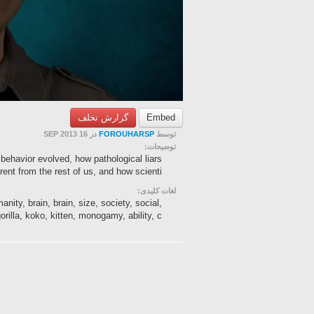
گزارش تخلف
Embed
در 16 SEP 2013
FOROUHARSP
توسط
توضیحات:
 behavior evolved, how pathological liars
erent from the rest of us, and how scienti...
لغات کلیدی:
anity, brain, brain, size, society, social,
orilla, koko, kitten, monogamy, ability, c...