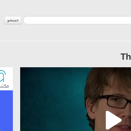
جستجو
Th