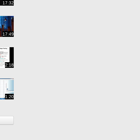
17:32
17:49
2:18
1:20