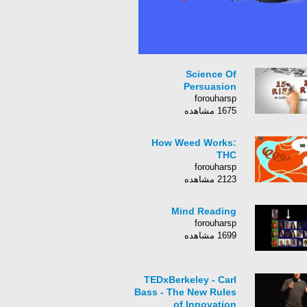
Science Of
Persuasion
forouharsp
1675 مشاهده
How Weed Works:
THC
forouharsp
2123 مشاهده
Mind Reading
forouharsp
1699 مشاهده
TEDxBerkeley - Carl
Bass - The New Rules
of Innovation