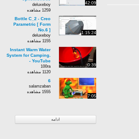
42:09
Technology; Making
deluxeboy
Design Changes
1259 مشاهده
Easier
Bottle C_2 - Creo
Parametric [ Form
No.6 ]
1:15:24
deluxeboy
1155 مشاهده
Instant Warm Water
System for Camping.
- YouTube
0:39
100ra
1120 مشاهده
6
salamzaban
1555 مشاهده
7:05
ادامه