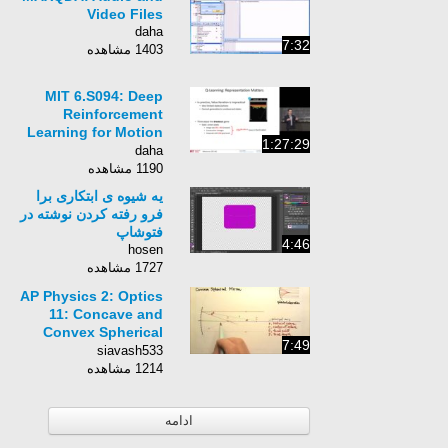
Video Files
daha
7:32
1403 مشاهده
MIT 6.S094: Deep
Reinforcement
Learning for Motion
1:27:29
Planning
daha
1190 مشاهده
یه شیوه ی ابتکاری برا
فرو رفته کردن نوشته در
فتوشاپ
4:46
hosen
1727 مشاهده
AP Physics 2: Optics
11: Concave and
Convex Spherical
7:49
Mirrors
siavash533
1214 مشاهده
ادامه