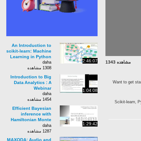
An Introduction to
scikit-learn: Machine
Learning in Python
2:46:07
مشاهده 1343
daha
1308 مشاهده
Introduction to Big
Want to get s
Data Analytics : A
Webinar
1:04:08
daha
1454 مشاهده
Scikit-lear
Efficient Bayesian
inference with
Hamiltonian Monte
1:29:42
Carlo -- Michael
daha
Betancourt (Part 1)
1287 مشاهده
MAXQDA: Audio and