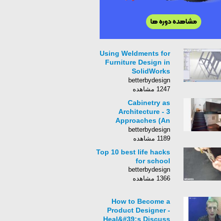
Using Weldments for
Furniture Design in
SolidWorks
[Webcast]
betterbydesign
1247 مشاهده
Cabinetry as
Architecture - 3
Approaches (An
Architectural Essay)
betterbydesign
1189 مشاهده
Top 10 best life hacks
for school
betterbydesign
1366 مشاهده
How to Become a
Product Designer -
Heal&#39;s Discuss