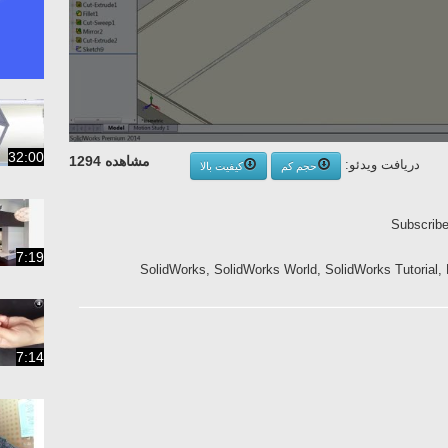
32:00
مشاهده 1294
دریافت ویدئو:
حجم کم
کیفیت بالا
7:19
SolidWorks, SolidWorks World, SolidWorks Tutorial,
7:14