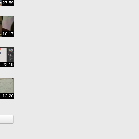
27:59
10:17
1:22:19
1:12:26