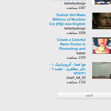
betterbydesign
1347 مشاهده
Turkish Girl Make
Millions of Muslims
Cry (HQ) new English
Translated.wmv
betterbydesign
1534 مشاهده
Create a Colorful
Retro Poster in
Photoshop and
Illustrator BabArt iR
babart
1370 مشاهده
هوا فضا - آئرودینامیک ۱ -
دکتر مظاهری - جلسه ٦ -
٩٣/٧/٢٦
sharif_fall_93
1716 مشاهده
ادامه