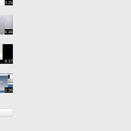
3:25
6:46
8:37
2:36