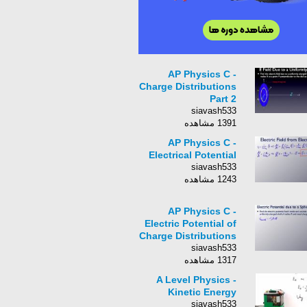
AP Physics C -
Charge Distributions
Part 2
siavash533
1391 مشاهده
AP Physics C -
Electrical Potential
siavash533
1243 مشاهده
AP Physics C -
Electric Potential of
Charge Distributions
siavash533
1317 مشاهده
A Level Physics -
Kinetic Energy
siavash533