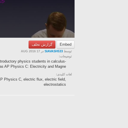
گزارش تخلف
Embed
در 17 AUG 2016
SIAVASH533
توسط
توضیحات:
ntroductory physics students in calculus-
s AP Physics C: Electricity and Magne...
لغات کلیدی:
Physics C, electric flux, electric field,
electrostatics