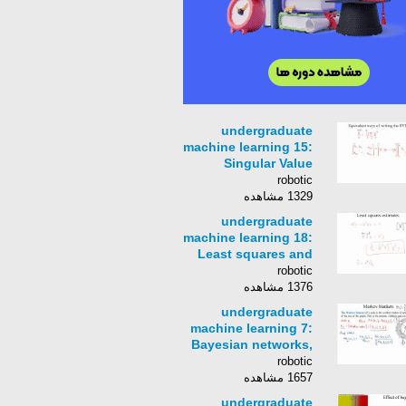
undergraduate
machine learning 15:
Singular Value
Decomposition - SVD
robotic
1329 مشاهده
undergraduate
machine learning 18:
Least squares and
the multivariate
robotic
Gaussian
1376 مشاهده
undergraduate
machine learning 7:
Bayesian networks,
aka probabilistic
robotic
graphical models
1657 مشاهده
undergraduate