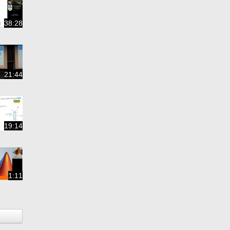
38:28
21:44
19:14
1:11