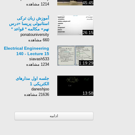
45:45
1214 مشاهده
آموزش زبان ترکی
استانبولی پریسا «درس
نهم» مکالمه * قواعد *
26:15
کلمات
ponatouniversity
660 مشاهده
Electrical Engineering
140 - Lecture 15
siavash533
1:19:29
1234 مشاهده
جلسه اول مدارهای
الکتریکی 1
daneshjoo
13:58
21636 مشاهده
ادامه