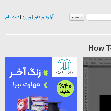
ثبت نام
|
ورود
|
آپلود ویدئو
جستجو
How T