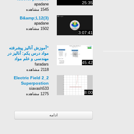
25:35
apadane
1545 مشاهده
B&amp;L12(3)
apadane
1502 مشاهده
3:07:41
"آموزش آنالیز پیشرفته
مواد درس یکم: آنالیز در
مهندسی و علم مواد
45:42
(الف)"
faradars
2118 مشاهده
2_2 Electric Field
Superpostion
siavash533
8:00
1275 مشاهده
ادامه