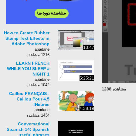
How to Create Rubber
Stamp Text Effects in
Adobe Photoshop
13:47
Elements 15 14 13 12
apadane
11 Tutorial
1216 مشاهده
LEARN FRENCH
WHILE YOU SLEEP #
NIGHT 1
5:25:21
apadane
1042 مشاهده
مشاهده 1288
Caillou FRANÇAIS -
Caillou Pour 4.5
Heures!
4:38:19
apadane
1434 مشاهده
Conversational
Spanish 14: Spanish
useful phrases.