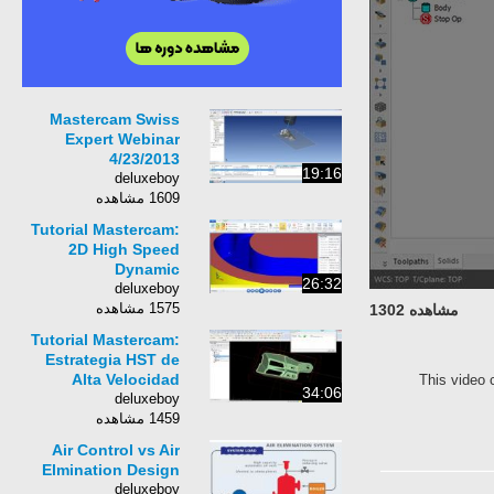
Mastercam Swiss
Expert Webinar
4/23/2013
19:16
deluxeboy
1609 مشاهده
Tutorial Mastercam:
2D High Speed
Dynamic
26:32
deluxeboy
1575 مشاهده
مشاهده 1302
Tutorial Mastercam:
Estrategia HST de
Alta Velocidad
This video 
34:06
deluxeboy
1459 مشاهده
Air Control vs Air
Elmination Design
deluxeboy