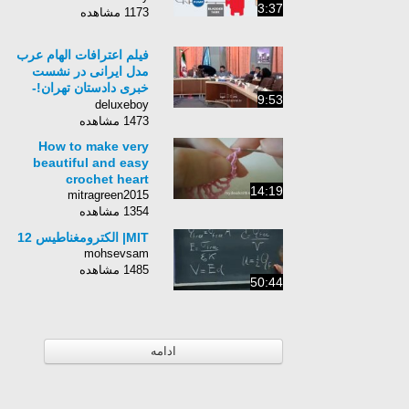
3:37
1173 مشاهده
فیلم اعترافات الهام عرب
مدل ایرانی در نشست
خبری دادستان تهران!-
9:53
Elham Arab
deluxeboy
1473 مشاهده
How to make very
beautiful and easy
crochet heart
14:19
mitragreen2015
1354 مشاهده
MIT| الکترومغناطیس 12
mohsevsam
1485 مشاهده
50:44
ادامه