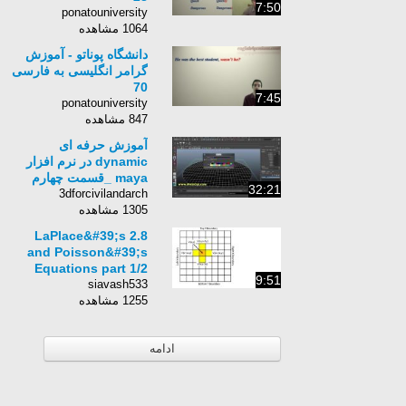
7:50
ponatouniversity
1064 مشاهده
دانشگاه پوناتو - آموزش
گرامر انگلیسی به فارسی
70
7:45
ponatouniversity
847 مشاهده
آموزش حرفه ای
dynamic در نرم افزار
maya _قسمت چهارم
32:21
3dforcivilandarch
1305 مشاهده
2.8 LaPlace&#39;s
and Poisson&#39;s
Equations part 1/2
9:51
siavash533
1255 مشاهده
ادامه