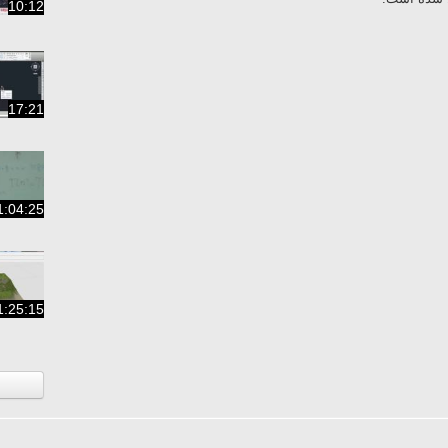
10:12
17:21
1:04:25
1:25:15