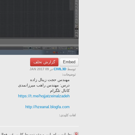
Embed
گزارش تخلف
توسط
CIVIL3D
در 09 JAN 2017
توضیحات:
مهندس حجت زینال زاده
درس: مهندس راهب میرزانمدی
کانال تلگرام
https://t.me/hojjatzeinalzadeh
http://hzeanal.blogfa.com
لغات کلیدی:
نظرات برای این ویدئو توسط کاربر غیر فعا