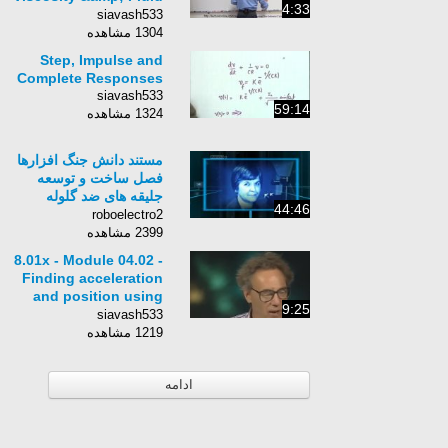
4:33
Flow: Laminar Flow
siavash533
Between Plates 2
1304 مشاهده
Step, Impulse and
Complete Responses
siavash533
59:14
1324 مشاهده
مستند دانش جنگ افزارها
فصل ساخت و توسعه
جلیقه های ضد گلوله
44:46
دوبله فارسی
roboelectro2
2399 مشاهده
8.01x - Module 04.02 -
Finding acceleration
and position using
9:25
the V vs t diagram.
siavash533
1219 مشاهده
ادامه