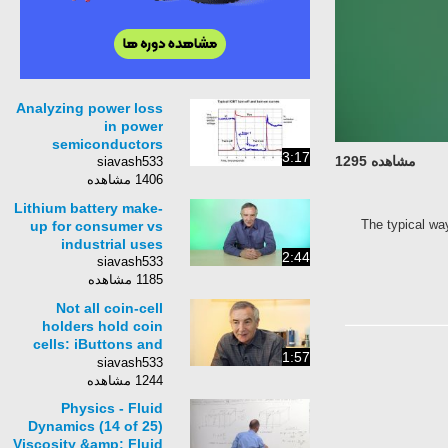
Analyzing power loss
in power
semiconductors
3:17
مشاهده 1295
siavash533
1406 مشاهده
Lithium battery make-
The typical way
up for consumer vs
industrial uses
2:44
siavash533
1185 مشاهده
Not all coin-cell
holders hold coin
cells: iButtons and
1:57
battery holders
siavash533
1244 مشاهده
Physics - Fluid
Dynamics (14 of 25)
Viscosity &amp; Fluid