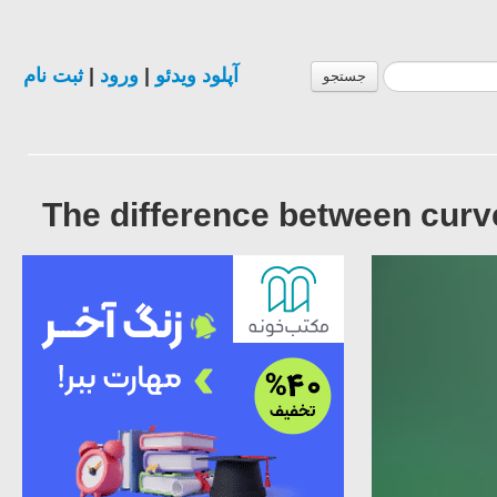
ثبت نام
|
ورود
|
آپلود ویدئو
جستجو
The difference between curv