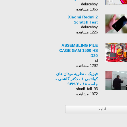
Technology and
deluxeboy
Assemblies
1365 مشاهده
Xiaomi Redmi 2
Scratch Test
deluxeboy
1226 مشاهده
ASSEMBLING PILE
CAGE GAM 1500 HS
D20
id
1292 مشاهده
فیزیک - نظریه میدان های
کوانتمی ۱ - دکتر گلشنی -
جلسه ١٨ - ٩٣/٩/٢
sharif_fall_93
1972 مشاهده
ادامه