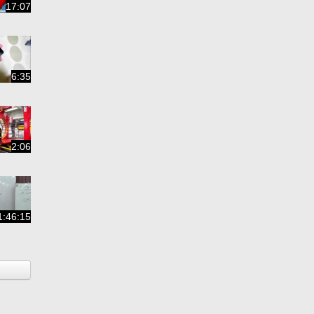
17:07
6:35
2:06
1:46:15