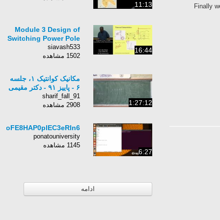
11:13
Finally w
Module 3 Design of
Switching Power Pole
siavash533
16:44
1502 مشاهده
مکانیک کوانتیک ۱، جلسه
۶ - پاییز ۹۱ - دکتر مقیمی
sharif_fall_91
1:27:12
2908 مشاهده
BJoFE8HAP0plEC3eRIn6
ponatouniversity
1145 مشاهده
6:27
ادامه