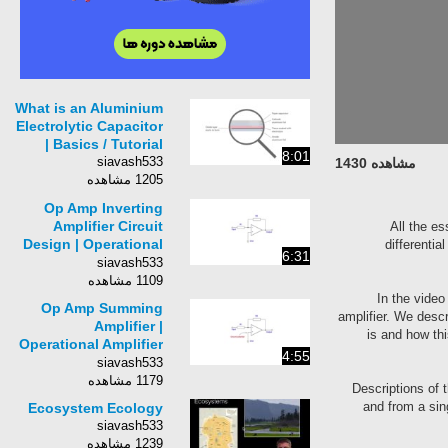
What is an Aluminium
Electrolytic Capacitor
| Basics / Tutorial
8:01
siavash533
مشاهده 1430
1205 مشاهده
Op Amp Inverting
Amplifier Circuit
All the es
Design | Operational
differentia
6:31
Amplifier Circuit
siavash533
1109 مشاهده
In the video
Op Amp Summing
amplifier. We descr
Amplifier |
is and how th
Operational Amplifier
4:55
Virtual Earth Mixer
siavash533
1179 مشاهده
Descriptions of 
and from a sin
Ecosystem Ecology
siavash533
1239 مشاهده