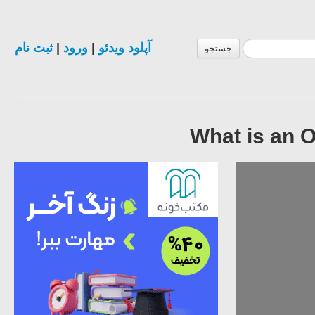
ثبت نام
|
ورود
|
آپلود ویدئو
جستجو
What is an O