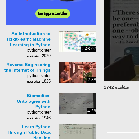
An Introduction to
scikit-learn: Machine
Learning in Python
2:46:07
pythontkinter
2029 مشاهده
Reverse Engineering
the Internet of Things
pythontkinter
2:38
1825 مشاهده
مشاهده 1742
Biomedical
Ontologies with
Python
4:29
pythontkinter
1946 مشاهده
Learn Python
Through Public Data
Hacking