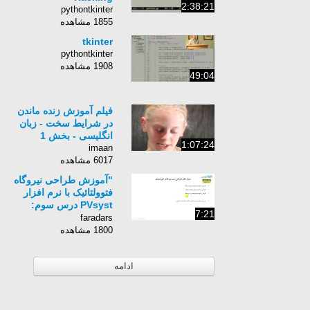
2:38:21
pythontkinter
1855 مشاهده
tkinter
pythontkinter
1908 مشاهده
49:04
فیلم آموزش زنده ماندن
در شرایط سخت - زبان
انگلیسی - بخش 1
1:07:24
imaan
6017 مشاهده
"آموزش طراحی نیروگاه
فتوولتائیک با نرم افزار
PVsyst درس سوم:
7:21
طراحی و بهره برداری
faradars
سیستم های خورشیدی "
1800 مشاهده
ادامه