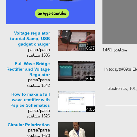
Voltage regulator
tutorial &amp; USB
gadget charger
6:27
circuit
parsa7parsa
مشاهده 1451
1506 مشاهده
Full Wave Bridge
Rectifier and Voltage
In today&#39;s El
Regulator
6:50
parsa7parsa
1542 مشاهده
electronics, 101,
How to make a full
wave rectifier with
Pspice Schematics
4:05
parsa7parsa
1526 مشاهده
Circular Polarization
parsa7parsa
1670 مشاهده