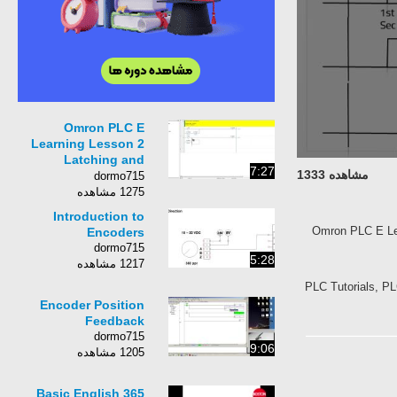
Omron PLC E
Learning Lesson 2
Latching and
7:27
مشاهده 1333
Interlocking Exercise-
dormo715
5
1275 مشاهده
Introduction to
Omron PLC E L
Encoders
dormo715
5:28
1217 مشاهده
PLC Tutorials,
Encoder Position
Feedback
dormo715
9:06
1205 مشاهده
365 Basic English