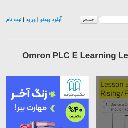
ثبت نام
|
ورود
|
آپلود ویدئو
جستجو
Omron PLC E Learning Le