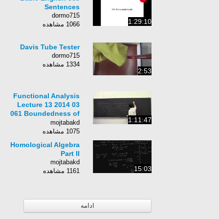
Sentences
dormo715
1:29:10
1066 مشاهده
Davis Tube Tester
dormo715
1334 مشاهده
2:53
Functional Analysis
Lecture 13 2014 03
061 Boundedness of
1:11:47
Hilbert Transform on
mojtabakd
Hardy Space (part 2)
1075 مشاهده
Homological Algebra
Part II
mojtabakd
15:03
1161 مشاهده
ادامه