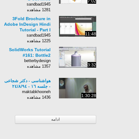
7:02
sandbad1945
1281 مشاهده
3Fold Brochure in
Adobe InDesign Hindi
Tutorial - Part I
11:48
sandbad1945
1225 مشاهده
SolidWorks Tutorial
#161: Bottle2
betterbydesign
3:32
1357 مشاهده
هواشناسی - دکتر شجاعی
- جلسه ١٦ - ٢٤/٨/٩٤
maktabkhooneh
1:30:28
1436 مشاهده
ادامه