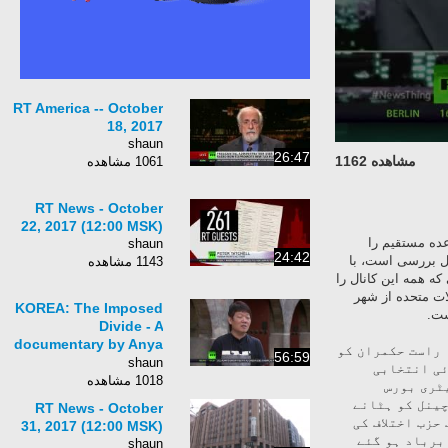
RT America -- October
18, 2017
shaun
26:47
مشاهده 1162
1061 مشاهده
RT News - October
22, 2017 (12:00 MSK)
اعده مستقیم را
shaun
24:42
نطقه ای را رد کند و از انتخابات منطقه ای حمایت کند. RT در حال بررسی است، با
1143 مشاهده
که همه این کانال را
ات متحده از شهر
KOREA: The Imposed
ست.
Divide - A
documentary by Anya
 راست حکمران کو
56:59
Parampil
shaun
ئی انتخابی
1018 مشاهده
کریٹری بورس
چینل کو ہٹانے
RT News - October
حزب اختلاف کی
31, 2017 (12:00 MSK)
 برباد ہو گئے
shaun