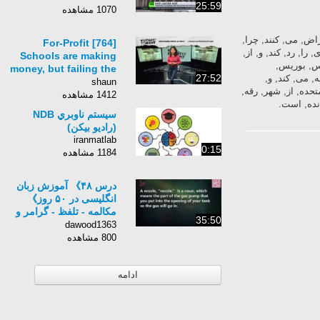
25:59
1070 مشاهده
کاتالونیا, اعتراض, می, کنند, چرا,
[764] For-Profit
را, رد, کند, و, از,
Schools are making
ه, انگلیس, بوریس,
money, but failing the
27:52
ه, می, کند, و,
grade
shaun
تحده, از, شهر, رقه,
1412 مشاهده
انده, است.
سیستم ناوبري NDB
(رادیو بیکن)
iranmatlab
0:15
1184 مشاهده
درس ۴۸》 آموزش زبان
انگلیسی در ۵۰ روز》
مکالمه - تلفظ - گرامر و
35:50
نگارش 《 🇬🇧🇮🇷
dawood1363
7PlayStudio
800 مشاهده
ادامه