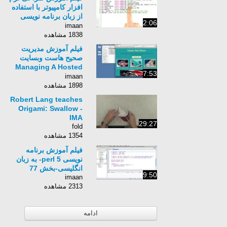
افزار کامپیوتر با استفاده
از زبان برنامه نویسی
2:06
Python برای کامپیوتر-
imaan
زبان انگلیسی - بخش 171
1838 مشاهده
فیلم آموزش مدیریت
صحیح هاست وبسایت
Managing A Hosted
7:53
Web Site-زبان انگلیسی
imaan
-بخش 15
1898 مشاهده
Robert Lang teaches
Origami: Swallow -
IMA
29:27
fold
1354 مشاهده
فیلم آموزش برنامه
نویسی perl 5- به زبان
انگلیسی-بخش 77
9:50
imaan
2313 مشاهده
ادامه