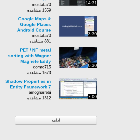
14:31
YouTube
mostafa70
1559 مشاهده
Google Maps &
Google Places
Android Course
3:30
mostafa70
881 مشاهده
PET / NF metal
sorting with Wagner
Magnete Eddy
0:30
Current Separator
dormo715
1573 مشاهده
Shadow Properties in
Entity Framework 7
amogharrebi
7:00
1312 مشاهده
ادامه