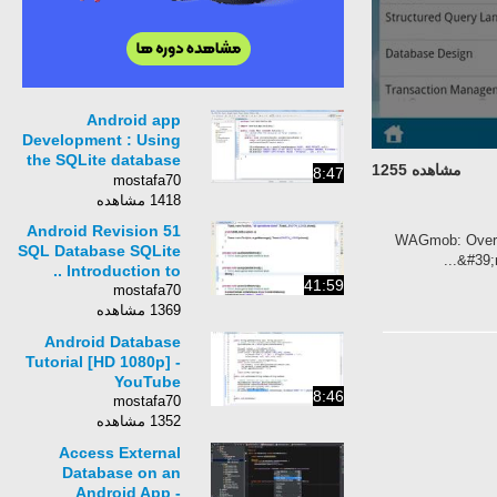
Android app
Development : Using
the SQLite database
مشاهده 1255
8:47
in ...
mostafa70
1418 مشاهده
51 Android Revision
★ ★ ★ ★ ★ WAGmo
SQL Database SQLite
&#39;
Introduction to ..
41:59
mostafa70
1369 مشاهده
Android Database
Tutorial [HD 1080p] -
YouTube
8:46
mostafa70
1352 مشاهده
Access External
Database on an
Android App -