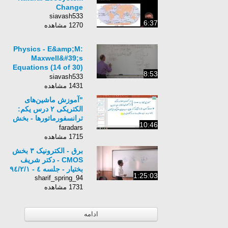
Change
siavash533
6:37
1270 مشاهده
Physics - E&amp;M:
Maxwell&#39;s
Equations (14 of 30)
8:53
Differential Form of
siavash533
Gauss&#39; Law: 6
1431 مشاهده
"آموزش ماشین‌های
الکتریکی ۲ درس یکم:
ترانسفورماتورها - بخش
10:46
دوم"
faradars
1715 مشاهده
برق - الکترونیک ۳ بخش
CMOS - دکتر شریف
بختیار - جلسه ٤ - ٩٤/٢/١
1:25:03
sharif_spring_94
1731 مشاهده
ادامه