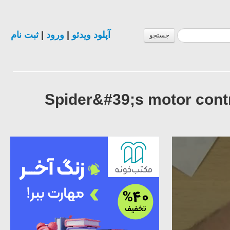
ثبت نام
|
ورود
|
آپلود ویدئو
جستجو
Spider&#39;s motor cont