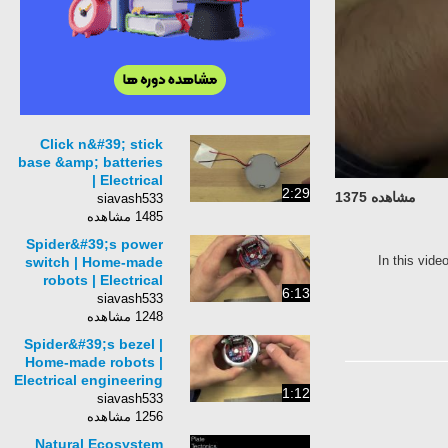
Click n&#39; stick
base &amp; batteries
| Electrical
2:29
مشاهده 1375
engineering | Khan
siavash533
Academy
1485 مشاهده
Spider&#39;s power
In this v
switch | Home-made
robots | Electrical
6:13
engineering | Khan
siavash533
Academy
1248 مشاهده
Spider&#39;s bezel |
Home-made robots |
Electrical engineering
1:12
| Khan Academy
siavash533
1256 مشاهده
Natural Ecosystem