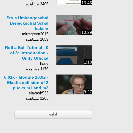
13:46
3406 مشاهده
Stola Umhängeschal
Dreieckschal Schal
häkeln
10:29
Häkelanleitung -
mitragreen2015
Woolpedia
1659 مشاهده
Roll a Ball Tutorial - 0
of 8: Introduction -
Unity Official
1:18
Tutorials
hady
1176 مشاهده
8.01x - Module 18.02 -
Elastic collision of 2
pucks m1 and m2
9:27
siavash533
1203 مشاهده
ادامه