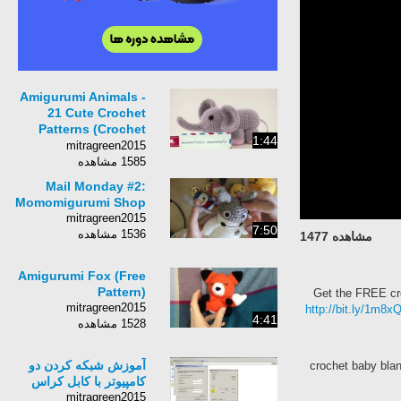
Amigurumi Animals -
21 Cute Crochet
Patterns (Crochet
1:44
Book)
mitragreen2015
1585 مشاهده
Mail Monday #2:
Momomigurumi Shop
mitragreen2015
7:50
1536 مشاهده
مشاهده 1477
Amigurumi Fox (Free
Pattern)
mitragreen2015
http://bit.ly/1m8x
4:41
1528 مشاهده
آموزش شبکه کردن دو
crochet baby blan
کامپیوتر با کابل کراس
mitragreen2015