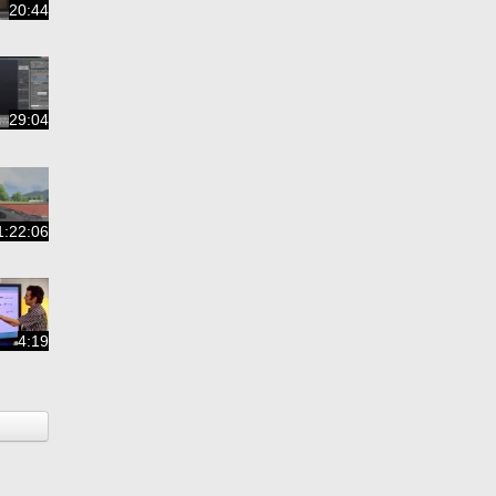
20:44
29:04
1:22:06
4:19