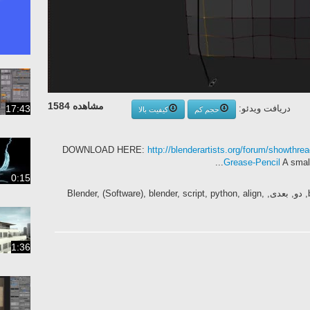
مشاهده 1584
17:43
دریافت ویدئو:
حجم کم
کیفیت بالا
DOWNLOAD HERE:
http://blenderartists.org/forum/showthr
Grease-Pencil
A small 
0:15
بلندر, اسکاپ, مدلینگ, حرکت, blender3d.ir, دو, بعدی, Blender, (Software), blender, script, python, align,
1:36