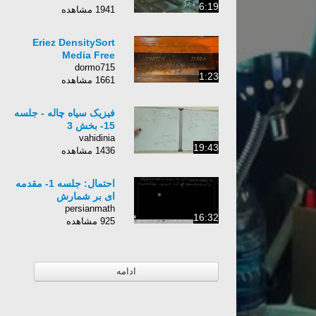
6:19
1941 مشاهده
Eriez DensitySort
Media Free
dormo715
1:23
1661 مشاهده
فیزیک سیاه چاله - جلسه
15- بخش 3
vahidinia
19:43
1436 مشاهده
احتمال: جلسه 1- مقدمه
ای بر شمارش
persianmath
16:32
925 مشاهده
ادامه