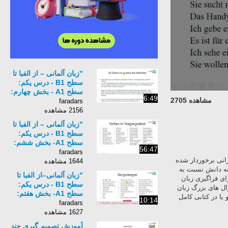
"زبان آلمانی – از الفبا تا
سطح B1 - درس یکم:
سطح A1 - بخش چهارم:
6:49
مشاهده 2705
مفرد و جمع و صفات
faradars
صفت – متن "
2156 مشاهده
"زبان آلمانی – از الفبا تا
سطح B1 - درس یکم:
سطح A1- بخش ششم:
56:47
افعال گذشته "
faradars
ی برخوردار شده
1644 مشاهده
دانش نسبت به
"زبان آلمانی–از الفبا تا
فراگیری زبان
سطح B1 - درس یکم:
های بزرگ زبان
سطح A1- بخش هفتم:
در کتابی کامل
10:14
صفات برتر و برترین-
faradars
مکالمه – چت کردن "
1627 مشاهده
آموزش تصمیم گیری چند