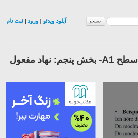
آپلود ویدئو
|
ورود
|
ثبت نام
جستجو
زبان آلمانی–از الفبا تا سطح B1 -درس یکم:سطح A1- بخش پنجم: نهاد مفعول