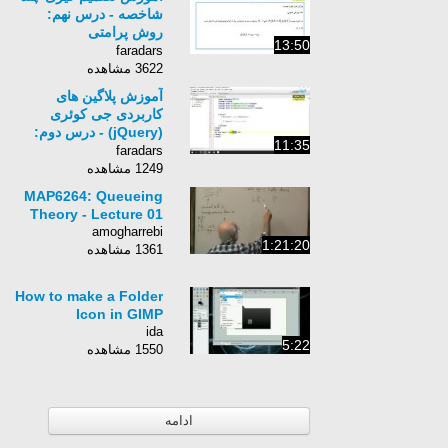
شاخصه - درس نهم:
روش پرامتی
13:50
PROMRTHEE
faradars
3622 مشاهده
آموزش پلاگین های
کاربردی جی کوئری
(jQuery) - درس دوم:
11:35
پلاگین های متنی (الف)
faradars
1249 مشاهده
MAP6264: Queueing
Theory - Lecture 01
amogharrebi
1:21:20
1361 مشاهده
How to make a Folder
Icon in GIMP
ida
5:22
1550 مشاهده
ادامه